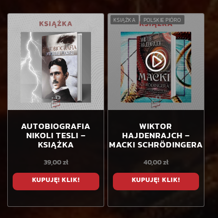
KSIĄŻKA
POLSKIE PIÓRO
play_circle_filled
AUTOBIOGRAFIA
WIKTOR
NIKOLI TESLI –
HAJDENRAJCH –
KSIĄŻKA
MACKI SCHRÖDINGERA
39,00
zł
40,00
zł
KUPUJĘ! KLIK!
KUPUJĘ! KLIK!