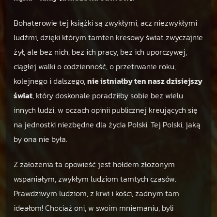
d
z
Bohaterowie tej książki są zwykłymi, acz niezwykłymi
i
e
ludźmi, dzięki którym tamten kresowy świat zwyczajnie
j
żył, ale bez nich, bez ich pracy, bez ich uporczywej,
ó
ciągłej walki o codzienność, o przetrwanie roku,
w
kolejnego i dalszego,
nie istniałby ten nasz dzisiejszy
.
świat
, który doskonale poradziłby sobie bez wielu
innych ludzi, w oczach opinii publicznej kreujących się
na jednostki niezbędne dla życia Polski. Tej Polski, jaką
by ona nie była.
Z założenia ta opowieść jest hołdem złożonym
wspaniałym, zwykłym ludziom tamtych czasów.
Prawdziwym ludziom, z krwi i kości, żadnym tam
ideałom! Chociaż oni, w swoim mniemaniu, byli