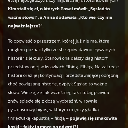
elitą najbogatszych, czy najbardziej ustosunkowanych?
n
Kim stali się ci, o których Paweł mówił: „Sąsiad to
o
ważne słowo!”, a Anna dodawała: „Kto wie, czy nie
,
najważniejsze?”.
E
l
b
To opowieść o przestrzeni, której już nie ma, którą
l
mogłem poznać tylko ze strzępów dawno słyszanych
ą
historii i z lektury. Stanowi ona dalszy ciąg historii
g
przedstawionej w książkach Elbing-Elbląg. Na zakręcie
.
N
historii oraz jej kontynuacji, przedstawiającej odrębną,
a
choć powiązaną historię, dyptyk Sąsiad to ważne
w
słowo. Wierzę, że jak wcześniej, tak i tutaj, prawda
i
znów splecie się z dozą wyobraźni, w równie
r
a
pysznościowy bigos, w którym między gładką
ż
i mięciutką kapustką – fikcją –
pojawią się smakowite
u
kąski – fakty (a może na odwrót?).