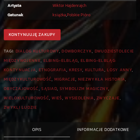
i
Artysta
Wiktor Hajdenrajch
k
Gatunek
książka
,
Polskie Pióro
t
o
KONTYNUUJĘ ZAKUPY
r
H
a
TAGI:
DIALOG KULTUROWY
,
DOWBORCZYK
,
DWUDZIESTOLECIE
j
MIĘDZYWOJENNE
,
ELBING-ELBLĄG
,
ELBING-ELBLĄG:
d
KONTYNUACJA
,
ETNOGRAFIA
,
KRESY
,
KULTURA
,
LOSY ANNY
,
e
MIĘDZYKULTUROWOŚĆ
,
MIGRACJE
,
NIEZWYKŁA HISTORIA
,
n
r
OBYCZAJOWOŚĆ
,
SĄSIAD
,
SYMBOLIZM MAGICZNY
,
a
WIELOKULTUROWOŚĆ
,
WIEŚ
,
WYSIEDLENIA
,
ZWYCZAJE
,
j
ZWYKLI LUDZIE
c
h
-
OPIS
INFORMACJE DODATKOWE
S