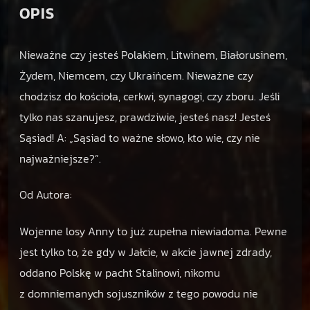
ą
OPIS
s
i
a
Nieważne czy jesteś Polakiem, Litwinem, Białorusinem,
d
Żydem, Niemcem, czy Ukraińcem. Nieważne czy
t
chodzisz do kościoła, cerkwi, synagogi, czy zboru. Jeśli
o
tylko nas szanujesz, prawdziwie, jesteś nasz! Jesteś
w
a
Sąsiad! A: „Sąsiad to ważne słowo, kto wie, czy nie
ż
najważniejsze?”.
n
e
Od Autora:
s
ł
Wojenne losy Anny to już zupełna niewiadoma. Pewne
o
jest tylko to, że gdy w Jałcie, w akcie jawnej zdrady,
w
o
oddano Polskę w pacht Stalinowi, nikomu
,
z domniemanych sojuszników z tego powodu nie
t