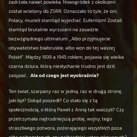
zadrżała nawet powieka. Nowogródek z okolicami
o
został wcielony do ZSRR. Oznaczało to tyle, że oni,
m
2
Polacy, musieli stamtąd wyjechać. Eufemizm! Zostali
:
stamtąd brutalnie wyrzuceni na zasadzie
K
bezwzględnego ultimatum: „Albo przyjmujecie
o
obywatelstwo białoruskie, albo won do tej waszej
s
z
Polski!”. Między 1939 a 1945 rokiem, pojawia się wielka
e
czarna dziura, którą niesłychanie trudno jest dziś
l
zasypać…
Ale od czego jest wyobraźnia?
e
w
Ten świat, szarpany raz w jedną, raz w drugą stronę,
o
,
jaki był? Dokąd poszedł? Co stało się z tą
C
społecznością, o którą Paweł z Anną tak walczyli? Czy
h
przetrzymała najtrudniejszą próbę, wojny, tego
e
straszliwego potwora, pożerającego wszystkich poza
ł
m