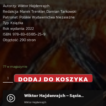
Autorzy: Wiktor Hajdenrajch
Redakcja: Marek Trenkler, Damian Tarkowski
Patronat: Polskie Wydawnictwa Niezależne
Typ: Książka
Rok wydania: 2022
ISBN: 978-83-65185-25-9
Objętość: 290 stron
77 w magazynie
i
DODAJ DO KOSZYKA
l
o
ś
Wiktor Hajdenrajch – Sąsiad to ważne słowo, tom 2: Koszelewo, Chełmno, Elbląg. Na wirażu dziejów.
play_circle_filled
ć
Wiktor Hajdenrajch
W