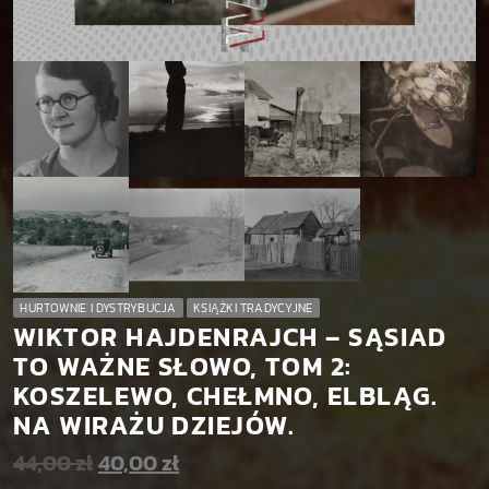
HURTOWNIE I DYSTRYBUCJA
KSIĄŻKI TRADYCYJNE
WIKTOR HAJDENRAJCH – SĄSIAD
TO WAŻNE SŁOWO, TOM 2:
KOSZELEWO, CHEŁMNO, ELBLĄG.
NA WIRAŻU DZIEJÓW.
44,00
zł
40,00
zł