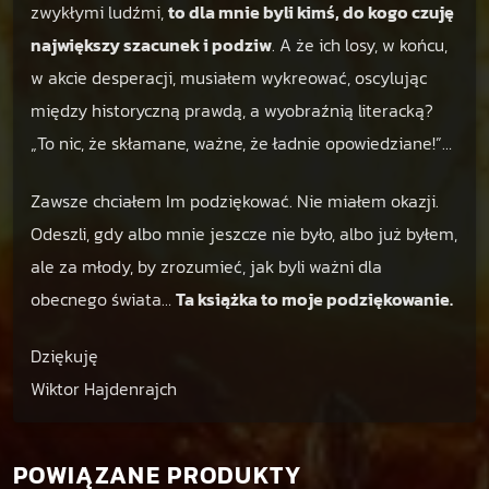
zwykłymi ludźmi,
to dla mnie byli kimś, do kogo czuję
największy szacunek i podziw
. A że ich losy, w końcu,
w akcie desperacji, musiałem wykreować, oscylując
między historyczną prawdą, a wyobraźnią literacką?
„To nic, że skłamane, ważne, że ładnie opowiedziane!”…
Zawsze chciałem Im podziękować. Nie miałem okazji.
Odeszli, gdy albo mnie jeszcze nie było, albo już byłem,
ale za młody, by zrozumieć, jak byli ważni dla
obecnego świata…
Ta książka to moje podziękowanie.
Dziękuję
Wiktor Hajdenrajch
POWIĄZANE PRODUKTY