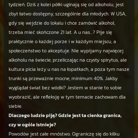
tydzień. Dziś z kolei półki uginają się od alkoholu, jest
zbyt łatwo dostępny, szczególnie dla młodych. W USA,
gdy się wejdzie do lokalu i chce zamówić alkohol,
trzeba mieć skończone 21 lat. A u nas…? Pije się
praktycznie o każdej porze i w każdym miejscu, a
społeczeństwo to akceptuje. Nie wypijamy najwięcej
alkoholu na świecie, przeliczając na czysty spirytus, ale
kultura picia leży u nas na łopatkach, a poza tym nasze
trunki są przeważnie mocne, minimum 40%. Jakby
wyglądał świat bez wódki? Jestem w stanie to sobie
wyobrazić, ale refleksję w tym temacie zachowam dla
siebie.
Dlaczego ludzie piją? Gdzie jest ta cienka granica,
czy w ogóle istnieje?
Powodów jest całe mnóstwo. Ograniczę się do kilku