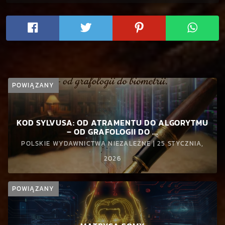
POWIĄZANY
KOD SYLVUSA: OD ATRAMENTU DO ALGORYTMU
– OD GRAFOLOGII DO ...
POLSKIE WYDAWNICTWA NIEZALEŻNE | 25 STYCZNIA,
2026
POWIĄZANY