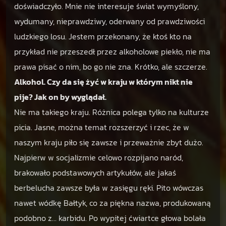
doświadczyło. Mnie nie interesuje świat wymyślony,
wydumany, nieprawdziwy, oderwany od prawdziwości
ludzkiego losu. Jestem przekonany, że ktoś kto na
przykład nie przeszedł przez alkoholowe piekło, nie ma
prawa pisać o nim, bo go nie zna. Krótko, ale szczerze.
Alkohol. Czy da się żyć w kraju w którym nikt nie
pije? Jak on by wyglądał.
Nie ma takiego kraju. Różnica polega tylko na kulturze
picia. Jasne, można temat rozszerzyć i rzec, że w
naszym kraju piło się zawsze i przeważnie zbyt dużo.
Najpierw w socjalizmie celowo rozpijano naród,
brakowało podstawowych artykułów, ale jakaś
berbelucha zawsze była w zasięgu ręki. Pito wówczas
nawet wódkę Bałtyk, co za piękna nazwa, produkowaną
podobno z… karbidu. Po wypitej ćwiartce głowa bolała