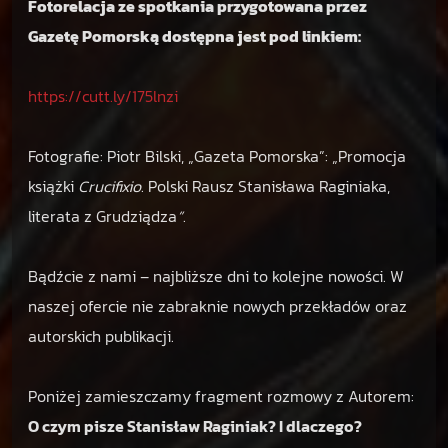
Fotorelacja ze spotkania przygotowana przez
Gazetę Pomorską dostępna jest pod linkiem:
https://cutt.ly/175lnzi
Fotografie: Piotr Bilski,
„
Gazeta Pomorska
”
:
„
Promocja
książki
Crucifixio
. Polski Rausz Stanisława Raginiaka,
literata z Grudziądza
”
.
Bądźcie z nami – najbliższe dni to kolejne nowości. W
naszej ofercie nie zabraknie nowych przekładów oraz
autorskich publikacji.
Poniżej zamieszczamy fragment rozmowy z Autorem:
O czym pisze Stanisław Raginiak? I dlaczego?