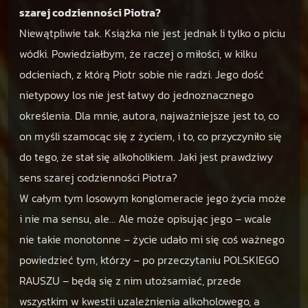
szarej codzienności Piotra?
Niewątpliwie tak. Książka nie jest jednak li tylko o piciu
wódki. Powiedziałbym, że raczej o miłości, w kilku
odcieniach, z którą Piotr sobie nie radzi. Jego dość
nietypowy los nie jest łatwy do jednoznacznego
określenia. Dla mnie, autora, najważniejsze jest to, co
on myśli szamocąc się z życiem, i to, co przyczyniło się
do tego, że stał się alkoholikiem. Jaki jest prawdziwy
sens szarej codzienności Piotra?
W całym tym losowym konglomeracie jego życia może
i nie ma sensu, ale… Ale może opisując jego – wcale
nie takie monotonne – życie udało mi się coś ważnego
powiedzieć tym, którzy – po przeczytaniu POLSKIEGO
RAUSZU – będą się z nim utożsamiać, przede
wszystkim w kwestii uzależnienia alkoholowego, a