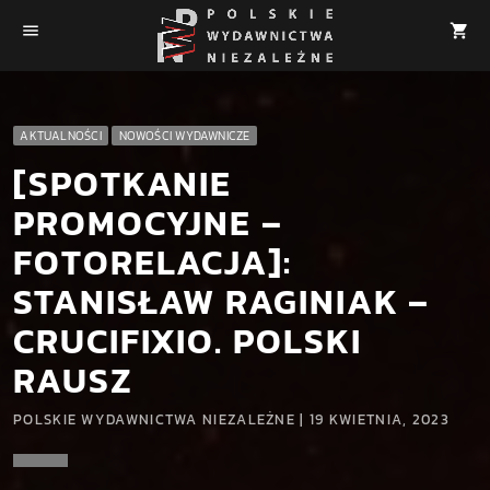
menu
shopping_cart
AKTUALNOŚCI
NOWOŚCI WYDAWNICZE
[SPOTKANIE
PROMOCYJNE –
FOTORELACJA]:
STANISŁAW RAGINIAK –
CRUCIFIXIO. POLSKI
RAUSZ
POLSKIE WYDAWNICTWA NIEZALEŻNE | 19 KWIETNIA, 2023