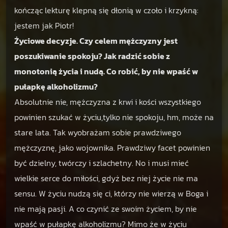
kończąc lekturę klepną się dłonią w czoło i krzykną:
jestem jak Piotr!
Życiowe decyzje. Czy celem mężczyzny jest
poszukiwanie spokoju? Jak radzić sobie z
monotonią życia i nudą. Co robić, by nie wpaść w
pułapkę alkoholizmu?
Absolutnie nie, mężczyzna z krwi i kości wszystkiego
powinien szukać w życiu,tylko nie spokoju, hm, może na
stare lata. Tak wyobrażam sobie prawdziwego
mężczyznę, jako wojownika. Prawdziwy facet powinien
być dzielny, twórczy i szlachetny. No i musi mieć
wielkie serce do miłości, gdyż bez niej życie nie ma
sensu. W życiu nudzą się ci, którzy nie wierzą w Boga i
nie mają pasji. A co czynić ze swoim życiem, by nie
wpaść w pułapkę alkoholizmu? Mimo że w życiu