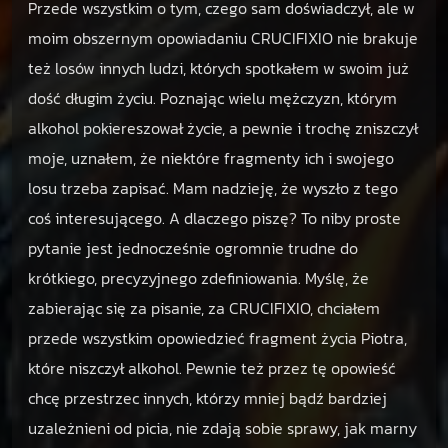
Przede wszystkim o tym, czego sam doświadczył, ale w
moim obszernym opowiadaniu CRUCIFIXIO nie brakuje
też losów innych ludzi, których spotkałem w swoim już
dość długim życiu. Poznając wielu mężczyzn, którym
alkohol pokiereszował życie, a pewnie i trochę zniszczył
moje, uznałem, że niektóre fragmenty ich i swojego
losu trzeba zapisać. Mam nadzieję, że wyszło z tego
coś interesującego. A dlaczego piszę? To niby proste
pytanie jest jednocześnie ogromnie trudne do
krótkiego, precyzyjnego zdefiniowania. Myślę, że
zabierając się za pisanie, za CRUCIFIXIO, chciałem
przede wszystkim opowiedzieć fragment życia Piotra,
które niszczył alkohol. Pewnie też przez tę opowieść
chcę przestrzec innych, którzy mniej bądź bardziej
uzależnieni od picia, nie zdają sobie sprawy, jak marny