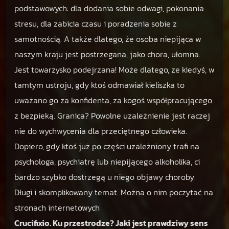
podstawowych: dla dodania sobie odwagi, pokonania
stresu, dla zabicia czasu i poradzenia sobie z
samotnością. A także dlatego, że osoba niepijąca w
naszym kraju jest postrzegana, jako chora, ułomna.
Jest towarzysko podejrzana! Może dlatego, ze kiedyś, w
tamtym ustroju, gdy ktoś odmawiał kieliszka to
uważano go za konfidenta, za kogoś współpracującego
z bezpieką. Granica? Powolne uzależnienie jest raczej
nie do wychwycenia dla przeciętnego człowieka.
Dopiero, gdy ktoś już po części uzależniony trafi na
psychologa, psychiatrę lub niepijącego alkoholika, ci
bardzo szybko dostrzegą u niego objawy choroby.
Długi i skomplikowany temat. Można o nim poczytać na
stronach internetowych
Crucifixio. Ku przestrodze? Jaki jest prawdziwy sens