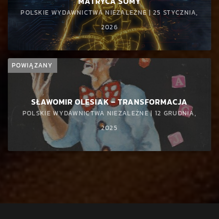
MATRYCA SOMY
POLSKIE WYDAWNICTWA NIEZALEŻNE | 25 STYCZNIA,
2026
POWIĄZANY
SŁAWOMIR OLESIAK – TRANSFORMACJA
POLSKIE WYDAWNICTWA NIEZALEŻNE | 12 GRUDNIA,
2025