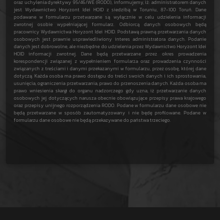
oraz uchylenia dyrektywy 95/46/WE (RODO), informujemy, iż: administratorem danych
jest Wydawnictwo Horyzont Idei HOID z siedzibą w Toruniu, 87-100 Toruń. Dane
podawane w formularzu przetwarzane są wyłącznie w celu udzielenia informacji
zwrotnej osobie wypełniającej formularz. Odbiorcą danych osobowych będą
pracownicy Wydawnictwa Horyzont Idei HOID. Podstawą prawną przetwarzania danych
osobowych jest prawnie usprawiedliwiony interes administratora danych. Podanie
danych jest dobrowolne, ale niezbędne do udzielenia przez Wydawnictwo Horyzont Idei
HOID informacji zwrotnej. Dane będą przetwarzane przez okres prowadzenia
korespondencji związanej z wypełnieniem formularza oraz prowadzenia czynności
związanych z treściami i danymi przekazanymi w formularzu, przez osobę, której dane
dotyczą. Każda osoba ma prawo dostępu do treści swoich danych i ich sprostowania,
usunięcia, ograniczenia przetwarzania, prawo do przenoszenia danych. Każda osoba ma
prawo wniesienia skargi do organu nadzorczego gdy uzna, iż przetwarzanie danych
osobowych jej dotyczących narusza obecnie obowiązujące przepisy prawa krajowego
oraz przepisy unijnego rozporządzenia RODO. Podane w formularzu dane osobowe nie
będą przetwarzane w sposób zautomatyzowany i nie będę profilowane. Podane w
formularzu dane osobowe nie będą przekazywane do państwa trzeciego.