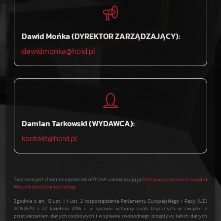
Dawid Mońka (DYREKTOR ZARZĄDZAJĄCY):
dawidmonka@hoid.pl
Damian Tarkowski (WYDAWCA):
kontakt@hoid.pl
Ta strona jest chroniona przez reCAPTCHA i obowiązują ją
Polityka prywatności Google
i
Warunki korzystania z usługi
.
Zgodnie z art. 13 ust. 1 i ust. 2 rozporządzenia Parlamentu Europejskiego i Rady (UE)
2016/679 z 27 kwietnia 2016 r. w sprawie ochrony osób fizycznych w związku z
przetwarzaniem danych osobowych i w sprawie swobodnego przepływu takich danych