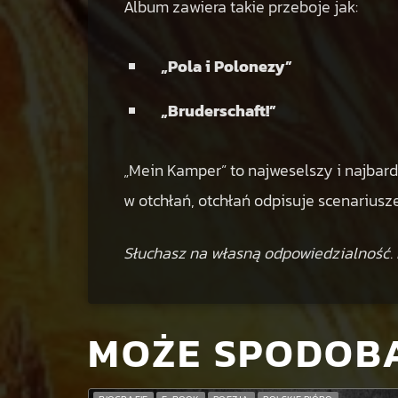
Album zawiera takie przeboje jak:
„Pola i Polonezy”
„Bruderschaft!”
„Mein Kamper” to najweselszy i najbardz
w otchłań, otchłań odpisuje scenariusz
Słuchasz na własną odpowiedzialność. I
MOŻE SPODOBA