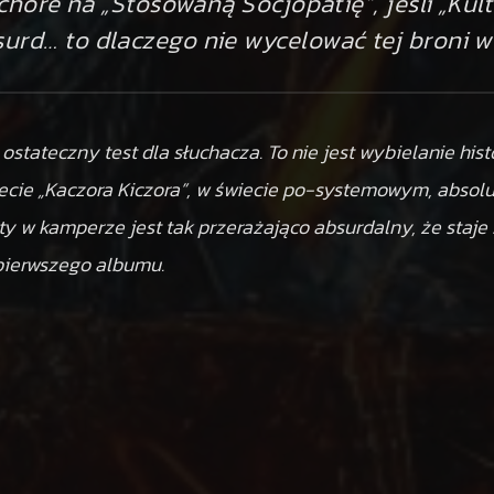
 chore na „Stosowaną Socjopatię”, jeśli „Kul
surd… to dlaczego nie wycelować tej broni 
o ostateczny test dla słuchacza. To nie jest wybielanie histo
wiecie „Kaczora Kiczora”, w świecie po-systemowym, absolu
ety w kamperze jest tak przerażająco absurdalny, że sta
 pierwszego albumu.