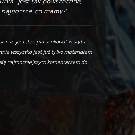
turva” jest tak powszechna,
w najgorsze, co mamy?
rii. To jest „terapia szokowa” w stylu
tnie wszystko jest już tylko materiałem
je się najmocniejszym komentarzem do