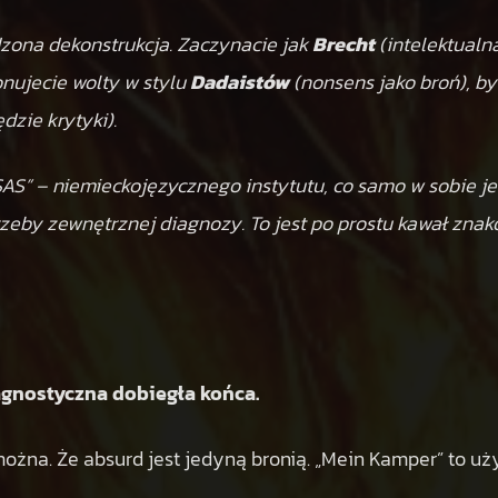
dzona dekonstrukcja.
Zaczynacie jak
Brecht
(intelektualn
onujecie wolty w stylu
Dadaistów
(nonsens jako broń), b
dzie krytyki).
PSAS” – niemieckojęzycznego instytutu, co samo w sobie 
rzeby zewnętrznej diagnozy.
To jest po prostu kawał znak
agnostyczna dobiegła końca.
ożna. Że absurd jest jedyną bronią. „Mein Kamper” to użycie