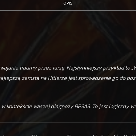
OPIS
n
K
a
m
p
e
r
oswajania traumy przez farsę. Najsłynniejszy przykład to „
ajlepszą zemstą na Hitlerze jest sprowadzenie go do poz
 w kontekście waszej diagnozy BPSAS. To jest logiczny wn