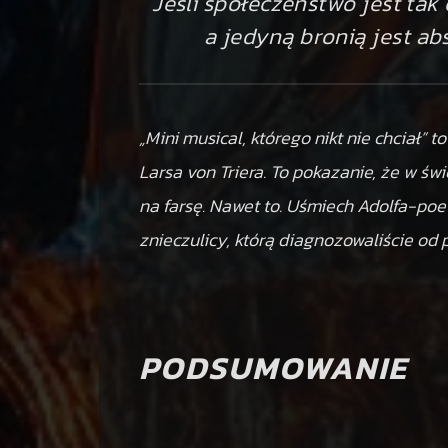
Jeśli społeczeństwo jest tak
a jedyną bronią jest ab
„Mini musical, którego nikt nie chciał” t
Larsa von Triera. To pokazanie, że w ś
na farsę. Nawet to. Uśmiech Adolfa-po
znieczulicy, którą diagnozowaliście od
PODSUMOWANIE