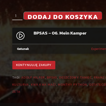
i
DODAJ DO KOSZYKA
l
o
ś
BPSAS – 06. Mein Kamper
play_circle_filled
ć
B
P
Gatunek
Experimen
S
A
S
KONTYNUUJĘ ZAKUPY
–
0
TAGI:
ADOLF HILFER
,
BPSAS
,
DESZCZOWY TANIEC
,
FRANZ
6
KULTURVA
,
KWA KWA MAĆ!
,
MONTHY PYTHON
,
OSTATECZ
.
ZETA
M
e
i