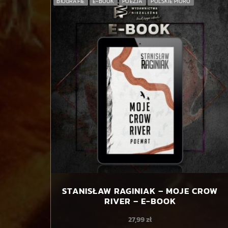
BIOGRAFIE
E-BOOK
POEZJA
POLSKIE PIÓRO
play_circle_filled
STANISŁAW RAGINIAK – MOJE CROW
RIVER – E-BOOK
27,99
zł