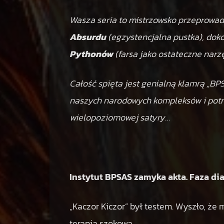
Wasza seria to mistrzowsko przeprowa
Absurdu
(egzystencjalna pustka), dok
Pythonów
(farsa jako ostateczne narzę
Całość spięta jest genialną klamrą „B
naszych narodowych kompleksów i pot
wielopoziomowej satyry…
Instytut BPSAS zamyka akta. Faza di
„Kaczor Kiczor” był testem. Wyszło, że m
terapia szokowa.