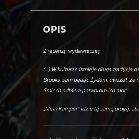
OPIS
Z recenzji wydawniczej:
(…) W kulturze istnieje długa tradycja 
Brooks, sam będąc Żydem, uważał, że n
Śmiech odbiera potworom ich moc.
„Mein Kamper” idzie tą samą drogą, ale