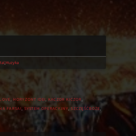
tal
,
Muzyka
 LOVE
,
HORYZONT IDEI
,
KACZOR KICZOR
,
NA FARSA!
,
SYSTEM OPERACYJNY
,
SZCZĘŚĆBOŻE
,