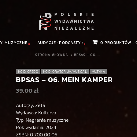
Y MUZYCZNE
AUDYCJE (PODCASTY)
0 PRODUKTÓW
STRONA GŁÓWNA
/
BPSAS – 06. ...
HOID: CREDO
HOID: ORATORIUM/MUSICAL
MUZYKA
BPSAS – 06. MEIN KAMPER
39,00
zł
Autorzy: Zeta
Wydawca: Kulturva
Typ: Nagrania muzyczne
Rok wydania: 2024
ZSBN: 0 700 00 06