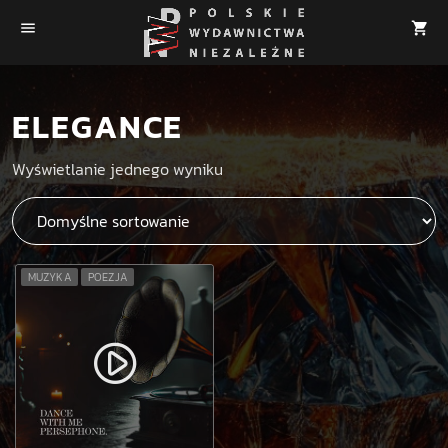
menu
shopping_cart
ELEGANCE
Wyświetlanie jednego wyniku
MUZYKA
POEZJA
play_circle_filled