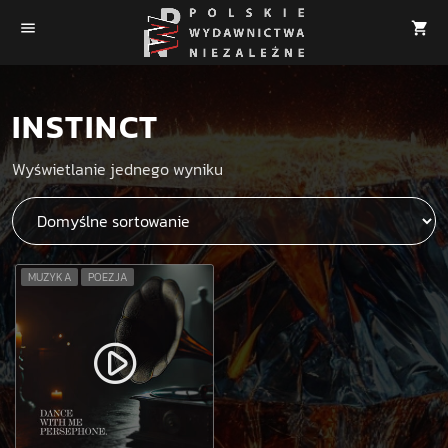
menu
shopping_cart
INSTINCT
Wyświetlanie jednego wyniku
MUZYKA
POEZJA
play_circle_filled