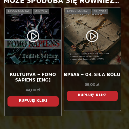
MOŻE SPODOBA SIĘ RÓWNIEŻ…
EXPERIMENTAL
MUZYKA
EXPERIMENTAL
MUZYKA
play_circle_filled
play_circle_filled
KULTURVA – FOMO
BPSAS – 04. SIŁA BÓLU
SAPIENS [ENG]
39,00
zł
44,00
zł
KUPUJĘ! KLIK!
KUPUJĘ! KLIK!