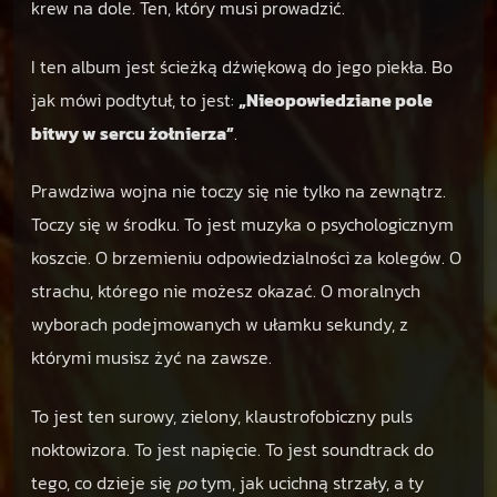
krew na dole. Ten, który musi prowadzić.
I ten album jest ścieżką dźwiękową do jego piekła. Bo
jak mówi podtytuł, to jest:
„Nieopowiedziane pole
bitwy w sercu żołnierza”
.
Prawdziwa wojna nie toczy się nie tylko na zewnątrz.
Toczy się w środku. To jest muzyka o psychologicznym
koszcie. O brzemieniu odpowiedzialności za kolegów. O
strachu, którego nie możesz okazać. O moralnych
wyborach podejmowanych w ułamku sekundy, z
którymi musisz żyć na zawsze.
To jest ten surowy, zielony, klaustrofobiczny puls
noktowizora. To jest napięcie. To jest soundtrack do
tego, co dzieje się
po
tym, jak ucichną strzały, a ty