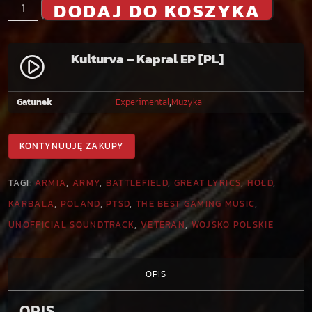
i
DODAJ DO KOSZYKA
l
o
ś
Kulturva – Kapral EP [PL]
play_circle_filled
ć
K
u
Gatunek
Experimental
,
Muzyka
l
t
KONTYNUUJĘ ZAKUPY
u
r
TAGI:
ARMIA
,
ARMY
,
BATTLEFIELD
,
GREAT LYRICS
,
HOŁD
,
v
a
KARBALA
,
POLAND
,
PTSD
,
THE BEST GAMING MUSIC
,
-
UNOFFICIAL SOUNDTRACK
,
VETERAN
,
WOJSKO POLSKIE
K
a
p
OPIS
r
a
OPIS