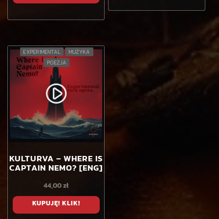
EXPERIMENTAL
MUZYKA
POEZJA
play_circle_filled
KULTURVA – WHERE IS
CAPTAIN NEMO? [ENG]
44,00
zł
KUPUJĘ! KLIK!