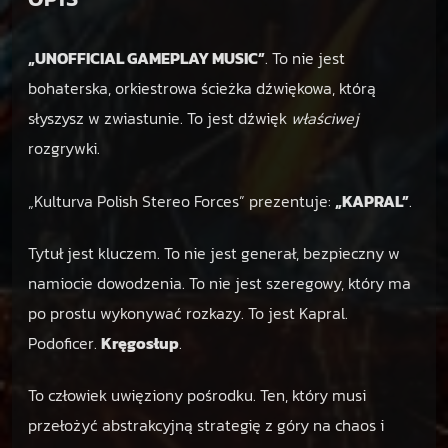
l
E
„UNOFFICIAL GAMEPLAY MUSIC”
. To nie jest
P
[
bohaterska, orkiestrowa ścieżka dźwiękowa, którą
P
słyszysz w zwiastunie. To jest dźwięk
właściwej
L
rozgrywki.
]
„Kulturva Polish Stereo Forces” prezentuje:
„KAPRAL”
.
Tytuł jest kluczem. To nie jest generał, bezpieczny w
namiocie dowodzenia. To nie jest szeregowy, który ma
po prostu wykonywać rozkazy. To jest Kapral.
Podoficer.
Kręgosłup
.
To człowiek uwięziony pośrodku. Ten, który musi
przełożyć abstrakcyjną strategię z góry na chaos i