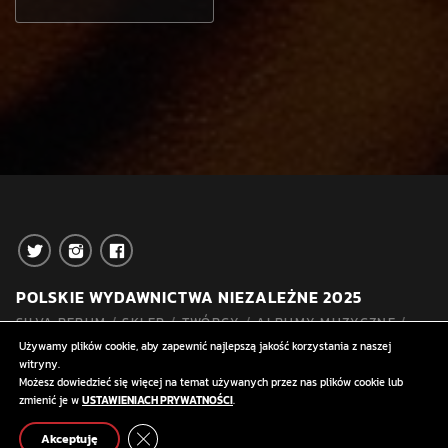
POLSKIE WYDAWNICTWA NIEZALEŻNE 2025
SILVA RERUM
SKLEP
TWÓRCY
ALBUMY MUZYCZNE
AUDYCJE (PODCASTY)
0 PRODUKTÓW
0,00 ZŁ
Używamy plików cookie, aby zapewnić najlepszą jakość korzystania z naszej
witryny.
DYSTRYBUCJA
KONTAKT
Możesz dowiedzieć się więcej na temat używanych przez nas plików cookie lub
zmienić je w
USTAWIENIACH PRYWATNOŚCI
.
TOMASZ PAWEŁ SZEWCZYK – KOD SYLVUSA. OD ATRAMENTU DO ALGORYTMU – OD GRAFOLOGII DO BIOMETRII.
CLOSE GDPR COOKIE BANNER
play_arrow
add_shopping_cart
playlist_play
Akceptuję