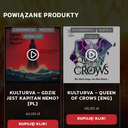
POWIĄZANE PRODUKTY
EXPERIMENTAL
MUZYKA
EXPERIMENTAL
MUZYKA
PRZEKŁADY
POEZJA
play_circle_filled
play_circle_filled
KULTURVA – GDZIE
KULTURVA – QUEEN
JEST KAPITAN NEMO?
OF CROWS [ENG]
[PL]
48,00
zł
44,00
zł
KUPUJĘ! KLIK!
KUPUJĘ! KLIK!