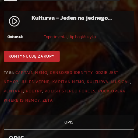
l
o
ś
Kulturva – Jeden na jednego. [PL]
play_circle_filled
ć
K
u
Gatunek
Experimental
,
Hip hop
,
Muzyka
l
t
KONTYNUUJĘ ZAKUPY
u
r
TAGI:
CAPTAIN NEMO
,
CENSORED IDENTITY
,
GDZIE JEST
v
a
NEMO?
,
JULES VERNE
,
KAPITAN NEMO
,
KULTURVA
,
MUSICAL
,
-
PENTAPE
,
POETRY
,
POLISH STEREO FORCES
,
ROCK OPERA
,
J
WHERE IS NEMO?
,
ZETA
e
d
e
OPIS
n
n