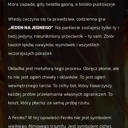
która zapada, gdy światła gasną, a boisko pustoszeje.
Wtedy zaczyna się ta prawdziwa, codzienna gra:
„JEDEN NA JEDNEGO”
. Na parkiecie zostajesz tylko ty i
twój jedyny, nieunikniony przeciwnik – ty sam. Zbiór
twoich lęków, nawyków, wymówek i wszystkich
wczorajszych porażek.
Okładka jest metaforą tego procesu. Obręcz płonie, ale
to nie jest ogień chwały i oklasków. To jest ogień
wewnętrznego tarcia. To cichy ból, który towarzyszy
każdej próbie przełamania własnych ograniczeń. To
koszt, który płacisz za samą
próbę
rzutu.
A Feniks? W tej opowieści Feniks nie jest symbolem
wielkiego, filmowego triumfu. Jest symbolem cichej,