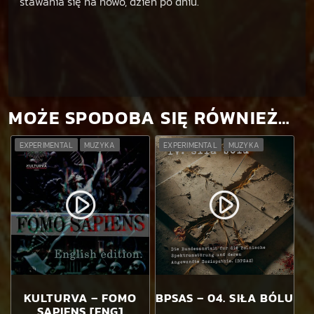
stawania się na nowo, dzień po dniu.
MOŻE SPODOBA SIĘ RÓWNIEŻ…
EXPERIMENTAL
MUZYKA
EXPERIMENTAL
MUZYKA
play_circle_filled
play_circle_filled
KULTURVA – FOMO
BPSAS – 04. SIŁA BÓLU
SAPIENS [ENG]