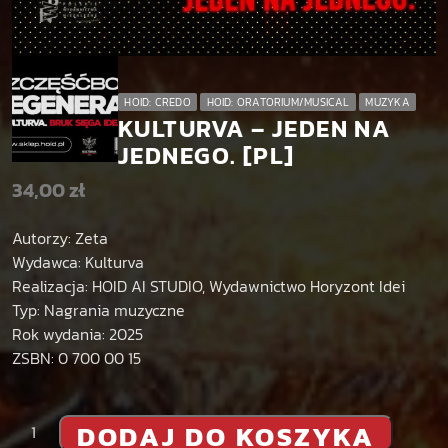
HOID: CREDO
HOID: ORATORIUM/MUSICAL
MUZYKA
KULTURVA – JEDEN NA
JEDNEGO. [PL]
34,00
zł
Autorzy: Zeta
Wydawca: Kulturva
Realizacja: HOID AI STUDIO, Wydawnictwo Horyzont Idei
Typ: Nagrania muzyczne
Rok wydania: 2025
ZSBN: 0 700 00 15
i
DODAJ DO KOSZYKA