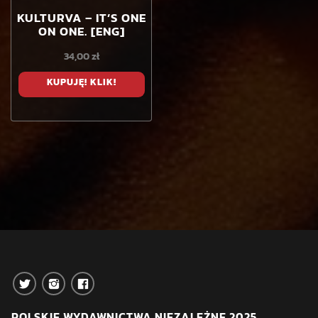
KULTURVA – IT’S ONE
ON ONE. [ENG]
34,00
zł
KUPUJĘ! KLIK!
POLSKIE WYDAWNICTWA NIEZALEŻNE 2025