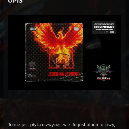
OPIS
a
j
e
d
n
e
g
o
.
[
P
L
]
To nie jest płyta o zwycięstwie. To jest album o ciszy,