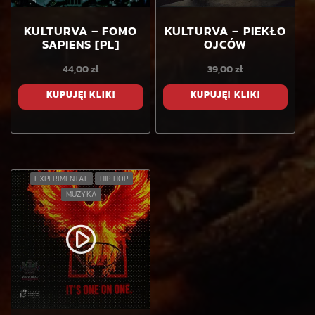
KULTURVA – FOMO
KULTURVA – PIEKŁO
SAPIENS [PL]
OJCÓW
44,00
zł
39,00
zł
KUPUJĘ! KLIK!
KUPUJĘ! KLIK!
EXPERIMENTAL
HIP HOP
MUZYKA
play_circle_filled