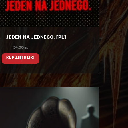
– JEDEN NA JEDNEGO. [PL]
34,00
zł
KUPUJĘ! KLIK!