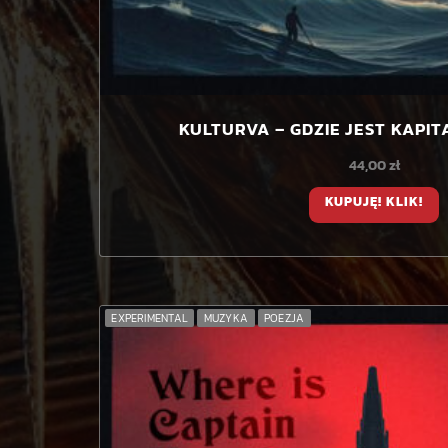
KULTURVA – GDZIE JEST KAPIT
44,00
zł
KUPUJĘ! KLIK!
EXPERIMENTAL
MUZYKA
POEZJA