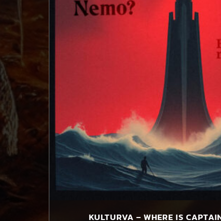
play_circle_filled
KULTURVA – WHERE IS CAPTAI