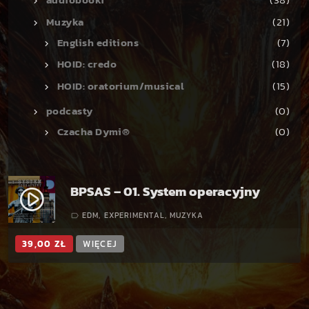
Muzyka
(21)
English editions
(7)
HOID: credo
(18)
HOID: oratorium/musical
(15)
podcasty
(0)
Czacha Dymi®
(0)
BPSAS – 01. System operacyjny
play_circle_filled
EDM
,
EXPERIMENTAL
,
MUZYKA
label_outline
39,00
ZŁ
WIĘCEJ