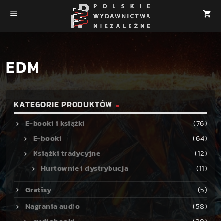
menu
shopping_cart
EDM
KATEGORIE PRODUKTÓW
E-booki i książki
(76)
E-booki
(64)
Książki tradycyjne
(12)
Hurtownie i dystrybucja
(11)
Gratisy
(5)
Nagrania audio
(58)
audiobooki
(38)